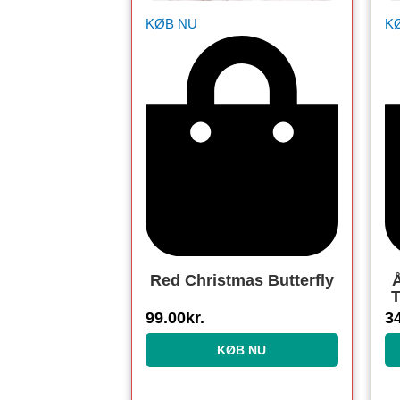
KØB NU
K
Red Christmas Butterfly
Å
T
99.00
kr.
3
C
KØB NU