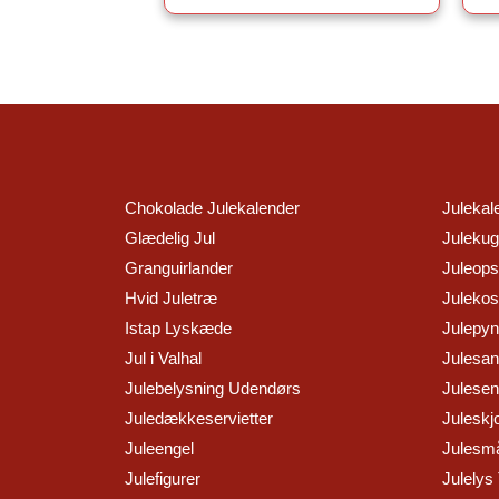
Chokolade Julekalender
Julekal
Glædelig Jul
Julekug
Granguirlander
Juleopsk
Hvid Juletræ
Juleko
Istap Lyskæde
Julepyn
Jul i Valhal
Julesa
Julebelysning Udendørs
Julesen
Juledækkeservietter
Juleskj
Juleengel
Julesm
Julefigurer
Julelys 