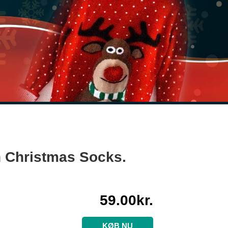
 Christmas Socks.
59.00
kr.
KØB NU