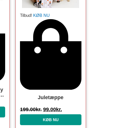
Tilbud!
KØB NU
xy
Juletæppe
et
199.00
kr.
99.00
kr.
KØB NU