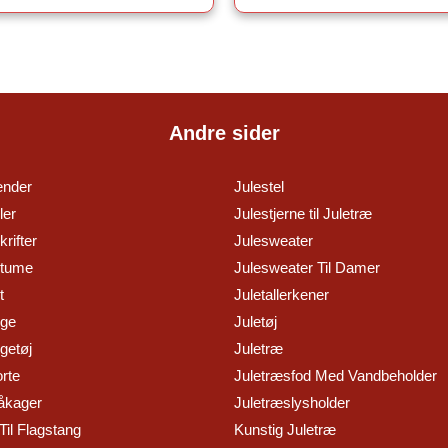
Andre sider
ender
Julestel
ler
Julestjerne til Juletræ
rifter
Julesweater
stume
Julesweater Til Damer
t
Juletallerkener
nge
Juletøj
getøj
Juletræ
orte
Juletræsfod Med Vandbeholder
åkager
Juletræslysholder
Til Flagstang
Kunstig Juletræ