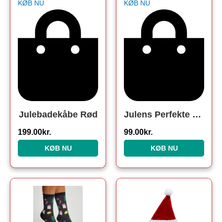
KØB NU
KØB NU
Julebadekåbe Rød
Julens Perfekte Strømper. Julesokker
199.00
kr.
99.00
kr.
KØB NU
KØB NU