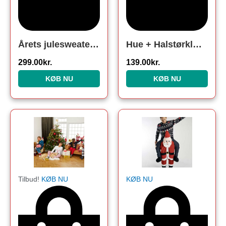
Årets julesweater: Snemand Dreamhoodie Blå – Børn. Ugly Christmas Sweater lavet i Danmark
Hue + Halstørklæde
299.00
kr.
139.00
kr.
KØB NU
KØB NU
Tilbud!
KØB NU
KØB NU