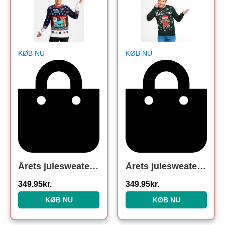
KØB NU
KØB NU
Årets julesweater: Heal The World Velgørenhed – herre / mænd. Ugly Christmas Sweater lavet i Danmark
Årets julesweater: Bite Me – herre / mænd. Ugly Christmas Sweater lavet i Danmark
349.95
kr.
349.95
kr.
KØB NU
KØB NU