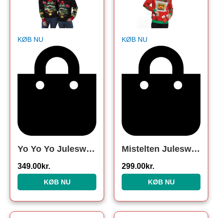
KØB NU
KØB NU
Yo Yo Yo Julesweater
Mistelten Julesweater
349.00
kr.
299.00
kr.
KØB NU
KØB NU