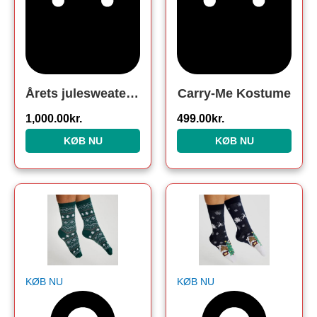
Årets julesweater: Familiepakke – Julesweatre. Ugly Christmas Sweater lavet i Danmark
Carry-Me Kostume
1,000.00
kr.
499.00
kr.
KØB NU
KØB NU
KØB NU
KØB NU