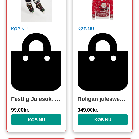
KØB NU
KØB NU
Festlig Julesok. Julesokker
Roligan julesweater
99.00
kr.
349.00
kr.
KØB NU
KØB NU