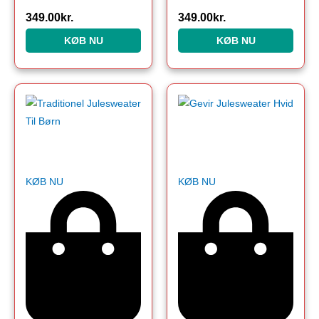
349.00
kr.
349.00
kr.
KØB NU
KØB NU
KØB NU
KØB NU