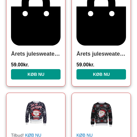
Årets julesweater: The Green Christmas Socks. Ugly Christmas Sweater lavet i Danmark
Årets julesweater: Santa Claus Is Coming To Town Socks Navy. Ugly Christmas Sweater lavet i Danmark
59.00
kr.
59.00
kr.
KØB NU
KØB NU
Tilbud!
KØB NU
KØB NU