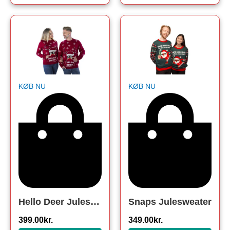
KØB NU
KØB NU
Hello Deer Julesweater
Snaps Julesweater
399.00
kr.
349.00
kr.