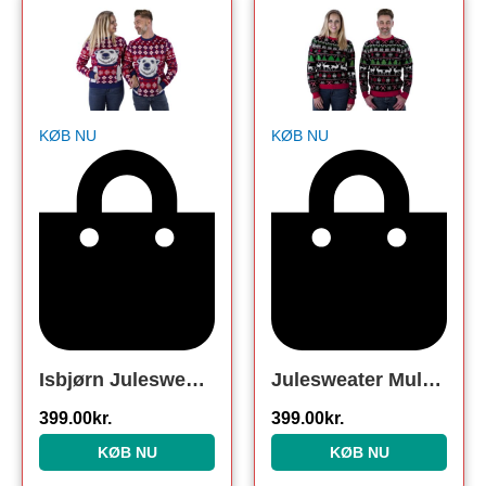
KØB NU
KØB NU
Isbjørn Julesweater
Julesweater Multifarvet
399.00
kr.
399.00
kr.
KØB NU
KØB NU