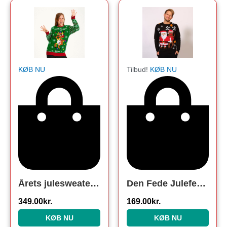
KØB NU
Tilbud!
KØB NU
Årets julesweater: Sexy And I Glow It Grøn – dame / kvinder. Ugly Christmas Sweater lavet i Danmark
Den Fede Juleferiesweater – herre / mænd
349.00
kr.
169.00
kr.
KØB NU
KØB NU