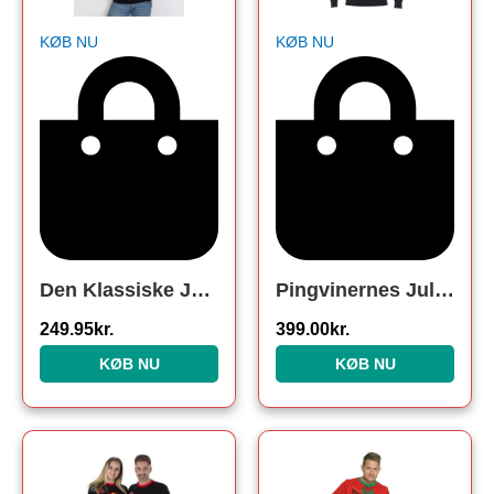
KØB NU
KØB NU
Den Klassiske Julesweater Sort – herre / mænd
Pingvinernes Julesweater LED – Børn
249.95
kr.
399.00
kr.
KØB NU
KØB NU