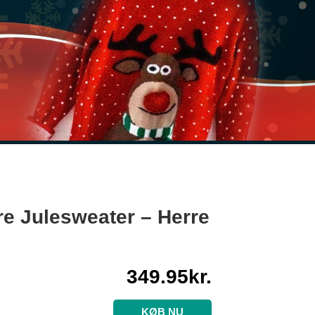
e Julesweater – Herre
349.95
kr.
KØB NU