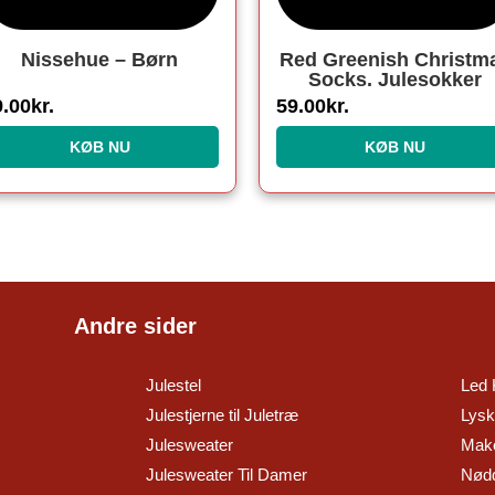
Nissehue – Børn
Red Greenish Christm
Socks. Julesokker
9.00
kr.
59.00
kr.
KØB NU
KØB NU
Andre sider
Julestel
Led 
Julestjerne til Juletræ
Lysk
Julesweater
Make
Julesweater Til Damer
Nødd