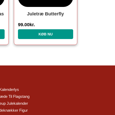
as
Juletræ Butterfly
99.00
kr.
KØB NU
Kalenderlys
æde Til Flagstang
up Julekalender
eknækker Figur