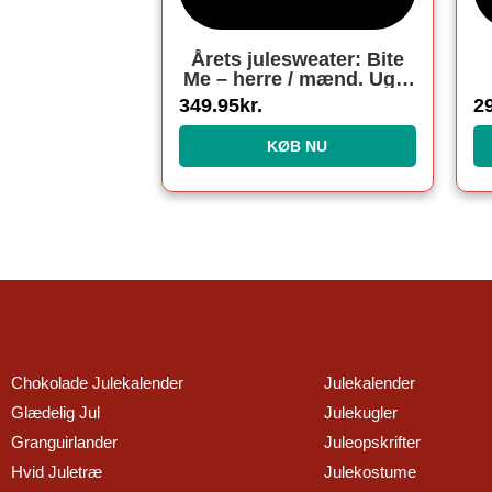
Årets julesweater: Bite
Me – herre / mænd. Ugly
Christmas Sweater lavet
349.95
kr.
2
i Danmark
KØB NU
Chokolade Julekalender
Julekalender
Glædelig Jul
Julekugler
Granguirlander
Juleopskrifter
Hvid Juletræ
Julekostume