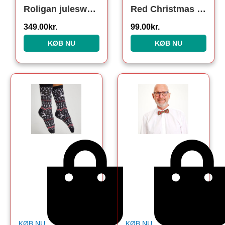
Roligan julesweater
Red Christmas Butterfly
349.00
kr.
99.00
kr.
KØB NU
KØB NU
KØB NU
KØB NU