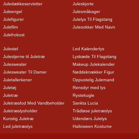
Juledækkeservietter
Juleskjorte
Juleengel
Julesmåkager
Julefigurer
Julelys Til Flagstang
Julefilm
Julesokker Med Navn
Julefrokost
Julestel
Led Kalenderlys
Julestjerne til Juletræ
Lyskæde Til Flagstang
Julesweater
Makeup Julekalender
Julesweater Til Damer
Nøddeknækker Figur
Juletallerkener
Oppustelig Julemand
Juletøj
Rensdyr med lys
Juletræ
Rystekugle
Juletræsfod Med Vandbeholder
Sankta Lucia
Juletræslysholder
Trådløse juletræslys
Kunstig Juletræ
Udendørs Julelys
Led juletræslys
Halloween Kostume