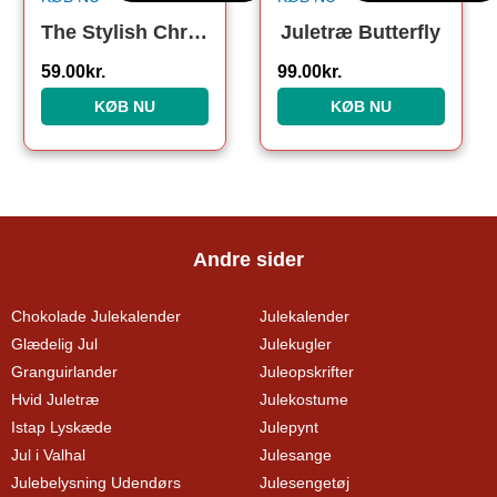
The Stylish Christmas Socks Grey. Julesokker
Juletræ Butterfly
59.00
kr.
99.00
kr.
KØB NU
KØB NU
Andre sider
Chokolade Julekalender
Julekalender
Glædelig Jul
Julekugler
Granguirlander
Juleopskrifter
Hvid Juletræ
Julekostume
Istap Lyskæde
Julepynt
Jul i Valhal
Julesange
Julebelysning Udendørs
Julesengetøj