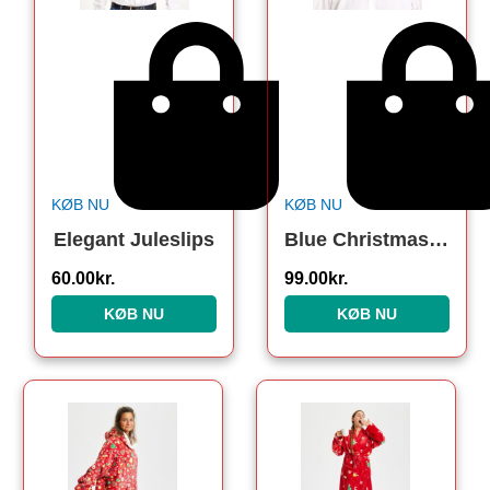
KØB NU
KØB NU
Elegant Juleslips
Blue Christmas Butterfly
60.00
kr.
99.00
kr.
KØB NU
KØB NU