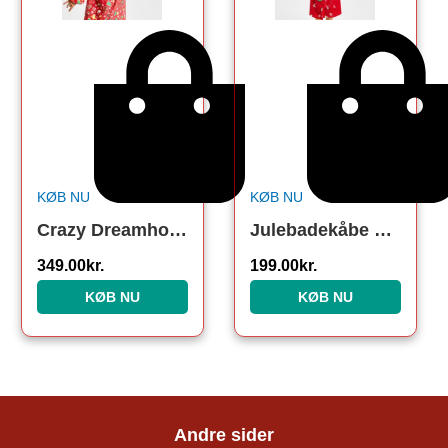
KØB NU
KØB NU
Crazy Dreamhoodie Rød – Voksen
Julebadekåbe Rød
349.00
kr.
199.00
kr.
KØB NU
KØB NU
Andre sider