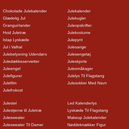
Chokolade Julekalender
Julekalender
Glædelig Jul
Julekugler
Granguirlander
Juleopskrifter
Hvid Juletræ
Julekostume
Istap Lyskæde
Julepynt
Jul i Valhal
Julesange
Julebelysning Udendørs
Julesengetøj
Juledækkeservietter
Juleskjorte
Juleengel
Julesmåkager
Julefigurer
Julelys Til Flagstang
Julefilm
Julesokker Med Navn
Julefrokost
Julestel
Led Kalenderlys
Julestjerne til Juletræ
Lyskæde Til Flagstang
Julesweater
Makeup Julekalender
Julesweater Til Damer
Nøddeknækker Figur