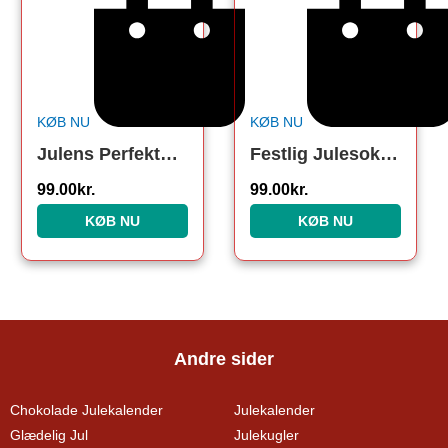
KØB NU
KØB NU
Julens Perfekte Strømper. Julesokker
Festlig Julesok. Julesokker
99.00
kr.
99.00
kr.
KØB NU
KØB NU
Andre sider
Chokolade Julekalender
Julekalender
Glædelig Jul
Julekugler