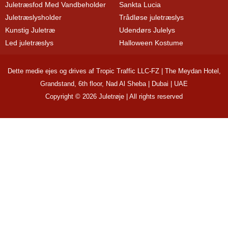
Juletræsfod Med Vandbeholder
Sankta Lucia
Juletræslysholder
Trådløse juletræslys
Kunstig Juletræ
Udendørs Julelys
Led juletræslys
Halloween Kostume
Dette medie ejes og drives af Tropic Traffic LLC-FZ | The Meydan Hotel,
Grandstand, 6th floor, Nad Al Sheba | Dubai | UAE
Copyright © 2026 Juletrøje | All rights reserved