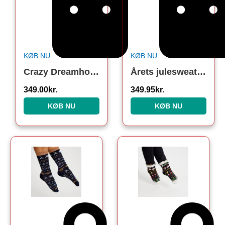
KØB NU
KØB NU
Crazy Dreamhoodie Rød – Voksen
Årets julesweater: Bite Me – herre / mænd. Ugly Christmas Sweater lavet i Danmark
349.00
kr.
349.95
kr.
KØB NU
KØB NU