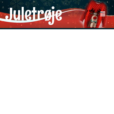
Juletrøje