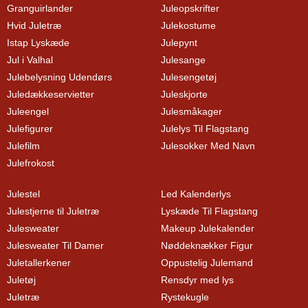
Granguirlander
Juleopskrifter
Hvid Juletræ
Julekostume
Istap Lyskæde
Julepynt
Jul i Valhal
Julesange
Julebelysning Udendørs
Julesengetøj
Juledækkeservietter
Juleskjorte
Juleengel
Julesmåkager
Julefigurer
Julelys Til Flagstang
Julefilm
Julesokker Med Navn
Julefrokost
Julestel
Led Kalenderlys
Julestjerne til Juletræ
Lyskæde Til Flagstang
Julesweater
Makeup Julekalender
Julesweater Til Damer
Nøddeknækker Figur
Juletallerkener
Oppustelig Julemand
Juletøj
Rensdyr med lys
Juletræ
Rystekugle