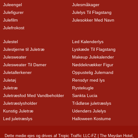
Juleengel
Julesmåkager
Julefigurer
Julelys Til Flagstang
Julefilm
Julesokker Med Navn
Julefrokost
Julestel
Led Kalenderlys
Julestjerne til Juletræ
Lyskæde Til Flagstang
Julesweater
Makeup Julekalender
Julesweater Til Damer
Nøddeknækker Figur
Juletallerkener
Oppustelig Julemand
Juletøj
Rensdyr med lys
Juletræ
Rystekugle
Juletræsfod Med Vandbeholder
Sankta Lucia
Juletræslysholder
Trådløse juletræslys
Kunstig Juletræ
Udendørs Julelys
Led juletræslys
Halloween Kostume
Dette medie ejes og drives af Tropic Traffic LLC-FZ | The Meydan Hotel,