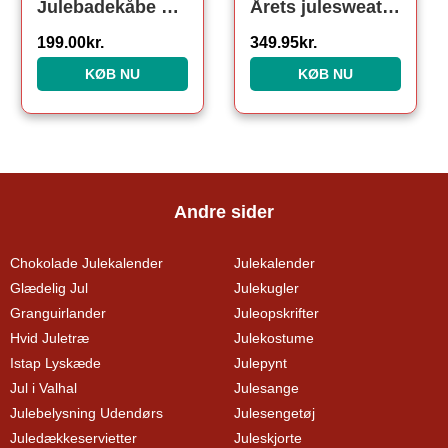
Julebadekåbe Rød
Årets julesweater: Heal The World Velgørenhed – herre / mænd. Ugly Christmas Sweater lavet i Danmark
199.00
kr.
349.95
kr.
KØB NU
KØB NU
Andre sider
Chokolade Julekalender
Julekalender
Glædelig Jul
Julekugler
Granguirlander
Juleopskrifter
Hvid Juletræ
Julekostume
Istap Lyskæde
Julepynt
Jul i Valhal
Julesange
Julebelysning Udendørs
Julesengetøj
Juledækkeservietter
Juleskjorte