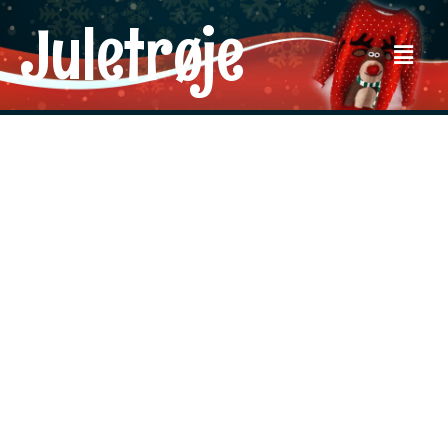
Juletrøje