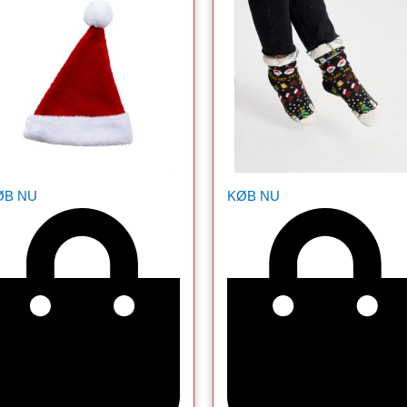
ØB NU
KØB NU