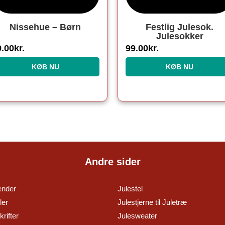
Nissehue – Børn
Festlig Julesok.
Julesokker
9.00
kr.
99.00
kr.
KØB NU
KØB NU
Andre sider
ender
Julestel
ler
Julestjerne til Juletræ
rifter
Julesweater