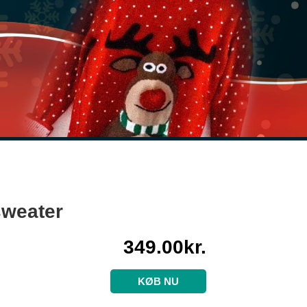
sweater
349.00
kr.
KØB NU