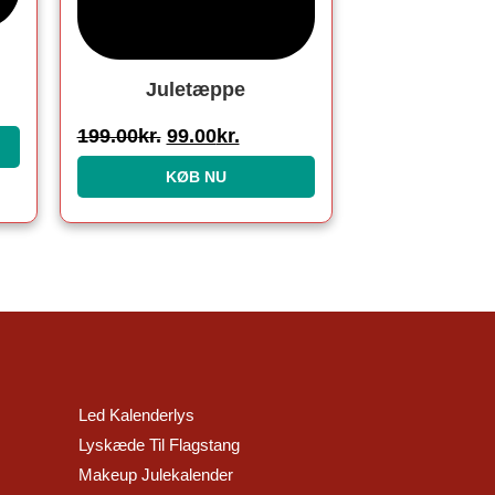
Juletæppe
199.00
kr.
99.00
kr.
KØB NU
Led Kalenderlys
Lyskæde Til Flagstang
Makeup Julekalender