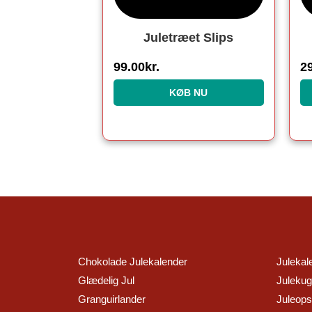
Juletræet Slips
99.00
kr.
2
KØB NU
Chokolade Julekalender
Julekal
Glædelig Jul
Julekug
Granguirlander
Juleopsk