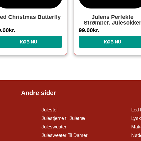
ed Christmas Butterfly
Julens Perfekte
Strømper. Julesokke
9.00
kr.
99.00
kr.
KØB NU
KØB NU
Andre sider
Julestel
Led 
Julestjerne til Juletræ
Lysk
Julesweater
Make
Julesweater Til Damer
Nødd