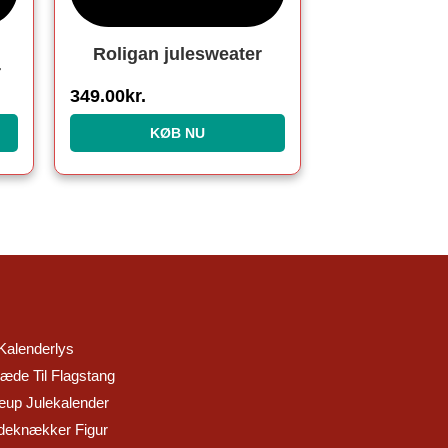
Roligan julesweater
r
349.00
kr.
KØB NU
Kalenderlys
æde Til Flagstang
up Julekalender
eknækker Figur