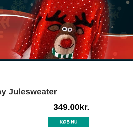
ay Julesweater
349.00
kr.
KØB NU