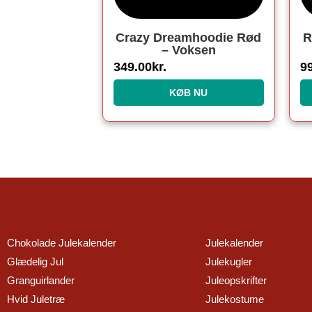
Crazy Dreamhoodie Rød
R
– Voksen
349.00
kr.
9
KØB NU
Chokolade Julekalender
Julekalender
Glædelig Jul
Julekugler
Granguirlander
Juleopskrifter
Hvid Juletræ
Julekostume