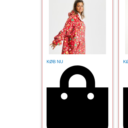
KØB NU
K