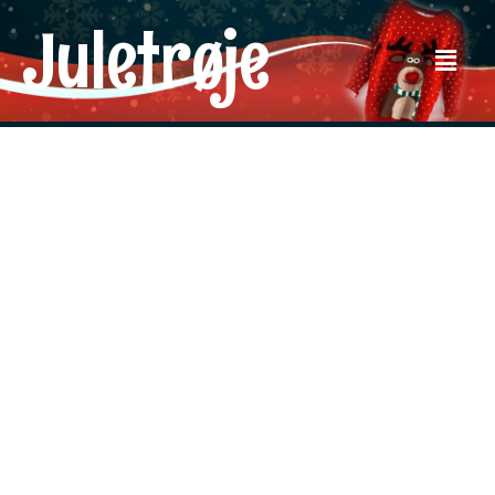
Juletrøje