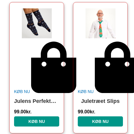
KØB NU
KØB NU
Julens Perfekte Strømper. Julesokker
Juletræet Slips
99.00
kr.
99.00
kr.
KØB NU
KØB NU