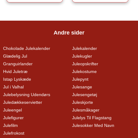
Andre sider
Chokolade Julekalender
Julekalender
Glædelig Jul
Julekugler
Granguirlander
Juleopskrifter
Hvid Juletræ
Julekostume
Istap Lyskæde
Julepynt
Jul i Valhal
Julesange
Julebelysning Udendørs
Julesengetøj
Juledækkeservietter
Juleskjorte
Juleengel
Julesmåkager
Julefigurer
Julelys Til Flagstang
Julefilm
Julesokker Med Navn
Julefrokost