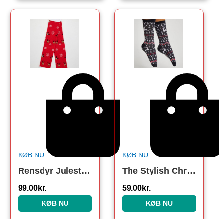
KØB NU
KØB NU
Rensdyr Julestrømper. Julesokker
The Stylish Christmas Socks Grey. Julesokker
99.00
kr.
59.00
kr.
KØB NU
KØB NU