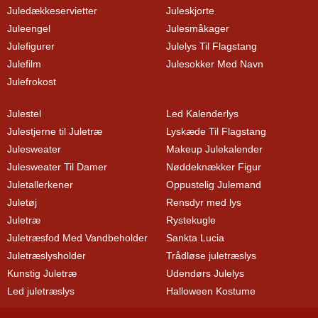
Juledækkeservietter
Juleskjorte
Juleengel
Julesmåkager
Julefigurer
Julelys Til Flagstang
Julefilm
Julesokker Med Navn
Julefrokost
Julestel
Led Kalenderlys
Julestjerne til Juletræ
Lyskæde Til Flagstang
Julesweater
Makeup Julekalender
Julesweater Til Damer
Nøddeknækker Figur
Juletallerkener
Oppustelig Julemand
Juletøj
Rensdyr med lys
Juletræ
Rystekugle
Juletræsfod Med Vandbeholder
Sankta Lucia
Juletræslysholder
Trådløse juletræslys
Kunstig Juletræ
Udendørs Julelys
Led juletræslys
Halloween Kostume