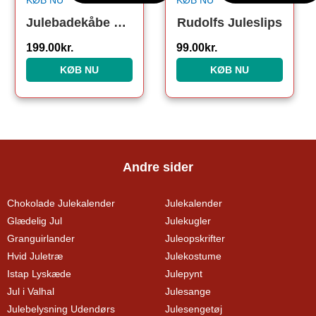
KØB NU
KØB NU
Julebadekåbe Rød
Rudolfs Juleslips
199.00
kr.
99.00
kr.
KØB NU
KØB NU
Andre sider
Chokolade Julekalender
Julekalender
Glædelig Jul
Julekugler
Granguirlander
Juleopskrifter
Hvid Juletræ
Julekostume
Istap Lyskæde
Julepynt
Jul i Valhal
Julesange
Julebelysning Udendørs
Julesengetøj