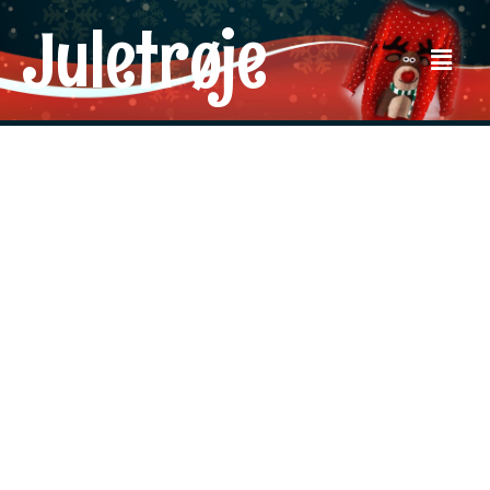
Juletrøje