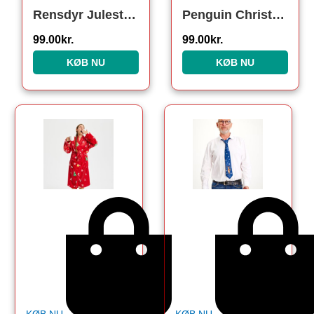
Rensdyr Julestrømper. Julesokker
Penguin Christmas Socks. Julesokker
99.00
kr.
99.00
kr.
KØB NU
KØB NU