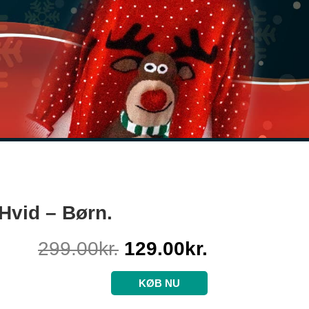
Hvid – Børn.
299.00
kr.
129.00
kr.
KØB NU