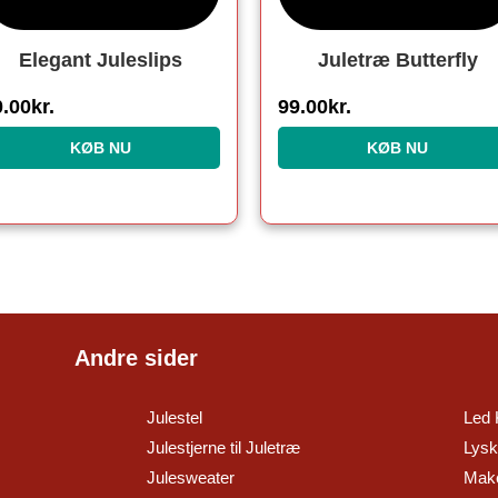
Elegant Juleslips
Juletræ Butterfly
0.00
kr.
99.00
kr.
KØB NU
KØB NU
Andre sider
Julestel
Led 
Julestjerne til Juletræ
Lysk
Julesweater
Make