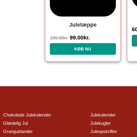
Juletæppe
6
99.00
kr.
199.00
kr.
KØB NU
Chokolade Julekalender
Julekalender
Glædelig Jul
Julekugler
Granguirlander
Juleopskrifter