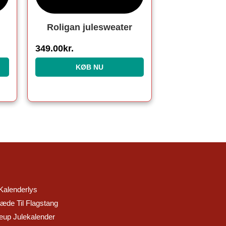
Roligan julesweater
349.00
kr.
KØB NU
Kalenderlys
æde Til Flagstang
up Julekalender