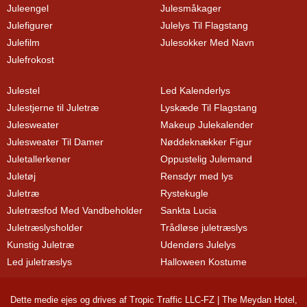
Juleengel
Julesmåkager
Julefigurer
Julelys Til Flagstang
Julefilm
Julesokker Med Navn
Julefrokost
Julestel
Led Kalenderlys
Julestjerne til Juletræ
Lyskæde Til Flagstang
Julesweater
Makeup Julekalender
Julesweater Til Damer
Nøddeknækker Figur
Juletallerkener
Oppustelig Julemand
Juletøj
Rensdyr med lys
Juletræ
Rystekugle
Juletræsfod Med Vandbeholder
Sankta Lucia
Juletræslysholder
Trådløse juletræslys
Kunstig Juletræ
Udendørs Julelys
Led juletræslys
Halloween Kostume
Dette medie ejes og drives af Tropic Traffic LLC-FZ | The Meydan Hotel,