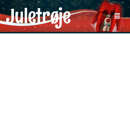
Juletrøje