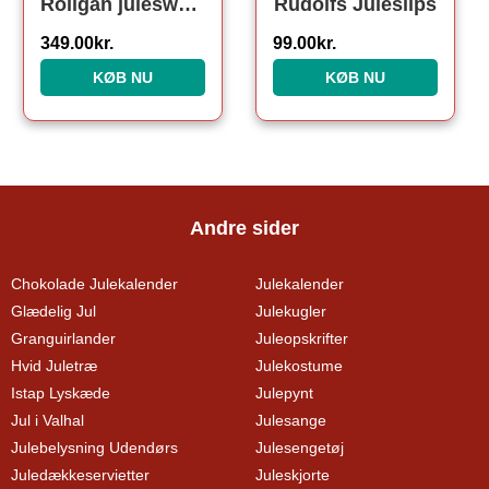
Roligan julesweater
Rudolfs Juleslips
349.00
kr.
99.00
kr.
KØB NU
KØB NU
Andre sider
Chokolade Julekalender
Julekalender
Glædelig Jul
Julekugler
Granguirlander
Juleopskrifter
Hvid Juletræ
Julekostume
Istap Lyskæde
Julepynt
Jul i Valhal
Julesange
Julebelysning Udendørs
Julesengetøj
Juledækkeservietter
Juleskjorte