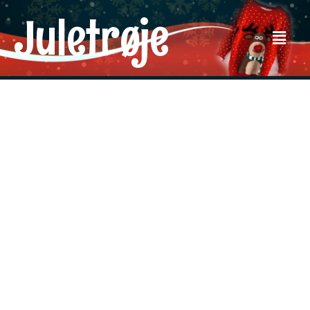
Juletrøje