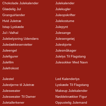
Chokolade Julekalender
Julekalender
Glædelig Jul
Julekugler
Granguirlander
Juleopskrifter
Hvid Juletræ
Julekostume
Istap Lyskæde
Julepynt
Jul i Valhal
Julesange
Julebelysning Udendørs
Julesengetøj
Juledækkeservietter
Juleskjorte
Juleengel
Julesmåkager
Julefigurer
Julelys Til Flagstang
Julefilm
Julesokker Med Navn
Julefrokost
Julestel
Led Kalenderlys
Julestjerne til Juletræ
Lyskæde Til Flagstang
Julesweater
Makeup Julekalender
Julesweater Til Damer
Nøddeknækker Figur
Juletallerkener
Oppustelig Julemand