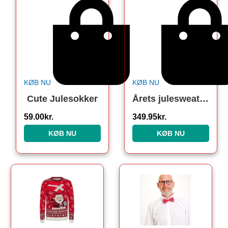
KØB NU
KØB NU
Cute Julesokker
Årets julesweater: Heal The World Velgørenhed – herre / mænd. Ugly Christmas Sweater lavet i Danmark
59.00
kr.
349.95
kr.
KØB NU
KØB NU