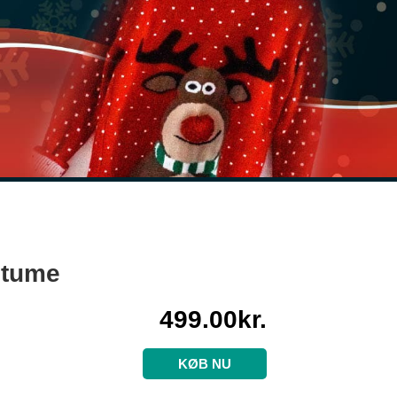
stume
499.00
kr.
KØB NU