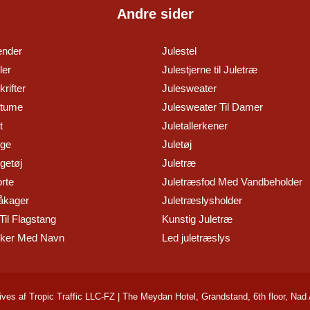
Andre sider
ender
Julestel
ler
Julestjerne til Juletræ
rifter
Julesweater
stume
Julesweater Til Damer
t
Juletallerkener
nge
Juletøj
getøj
Juletræ
orte
Juletræsfod Med Vandbeholder
åkager
Juletræslysholder
Til Flagstang
Kunstig Juletræ
kker Med Navn
Led juletræslys
ives af Tropic Traffic LLC-FZ | The Meydan Hotel, Grandstand, 6th floor, Nad