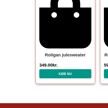
Roligan julesweater
R
349.00
kr.
5
KØB NU