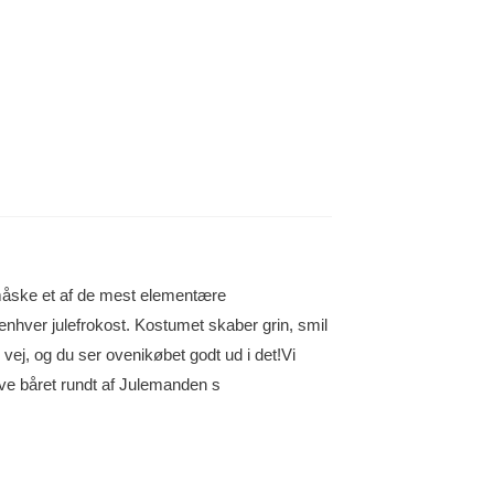
åske et af de mest elementære
nhver julefrokost. Kostumet skaber grin, smil
 vej, og du ser ovenikøbet godt ud i det!Vi
live båret rundt af Julemanden s