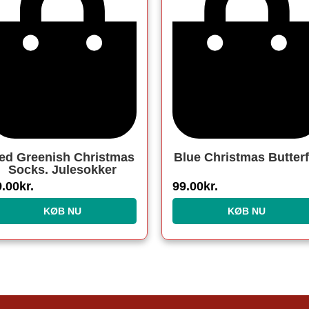
ed Greenish Christmas
Blue Christmas Butterf
Socks. Julesokker
9.00
kr.
99.00
kr.
KØB NU
KØB NU