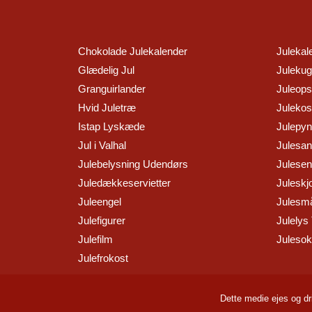
Chokolade Julekalender
Julekal
Glædelig Jul
Julekug
Granguirlander
Juleopsk
Hvid Juletræ
Juleko
Istap Lyskæde
Julepyn
Jul i Valhal
Julesa
Julebelysning Udendørs
Julesen
Juledækkeservietter
Juleskj
Juleengel
Julesm
Julefigurer
Julelys 
Julefilm
Juleso
Julefrokost
Dette medie ejes og dr