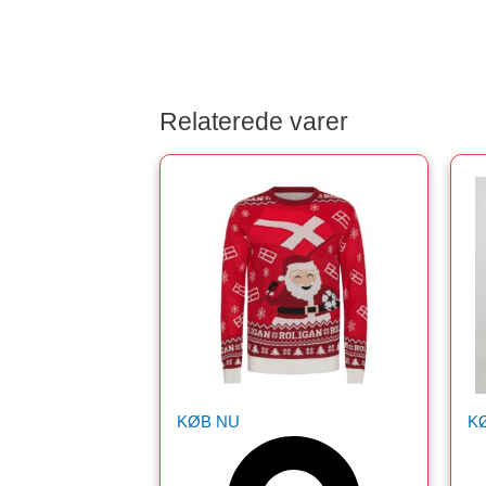
Relaterede varer
KØB NU
K