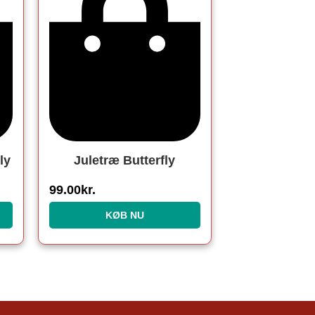
ly
Juletræ Butterfly
99.00
kr.
KØB NU