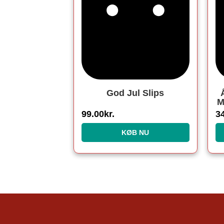
God Jul Slips
M
C
99.00
kr.
3
KØB NU