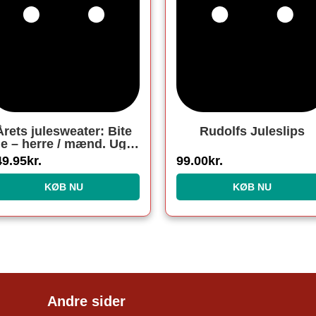
Årets julesweater: Bite
Rudolfs Juleslips
e – herre / mænd. Ugly
hristmas Sweater lavet
49.95
kr.
99.00
kr.
i Danmark
KØB NU
KØB NU
Andre sider