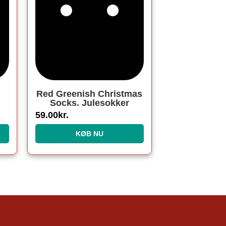
Red Greenish Christmas
Socks. Julesokker
59.00
kr.
KØB NU