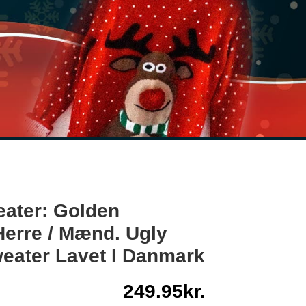
eater: Golden
Herre / Mænd. Ugly
eater Lavet I Danmark
249.95
kr.