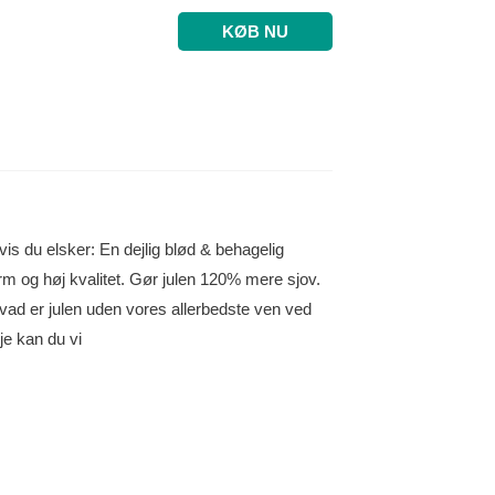
KØB NU
hvis du elsker: En dejlig blød & behagelig
rm og høj kvalitet. Gør julen 120% mere sjov.
ad er julen uden vores allerbedste ven ved
e kan du vi