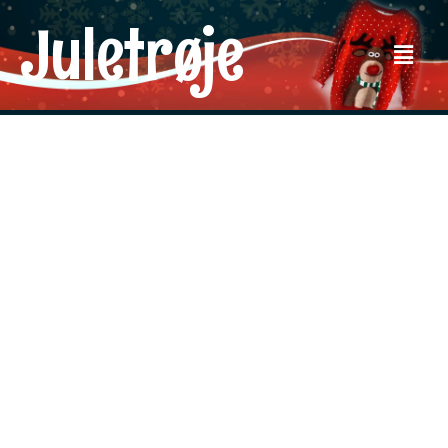
Juletrøje