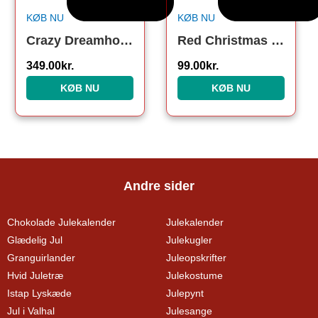
KØB NU
KØB NU
Crazy Dreamhoodie Rød – Voksen
Red Christmas Butterfly
349.00
kr.
99.00
kr.
KØB NU
KØB NU
Andre sider
Chokolade Julekalender
Julekalender
Glædelig Jul
Julekugler
Granguirlander
Juleopskrifter
Hvid Juletræ
Julekostume
Istap Lyskæde
Julepynt
Jul i Valhal
Julesange