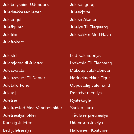
Julebelysning Udendørs
Julesengetøj
Juledækkeservietter
Juleskjorte
Juleengel
Julesmåkager
Julefigurer
Julelys Til Flagstang
Julefilm
Julesokker Med Navn
Julefrokost
Julestel
Led Kalenderlys
Julestjerne til Juletræ
Lyskæde Til Flagstang
Julesweater
Makeup Julekalender
Julesweater Til Damer
Nøddeknækker Figur
Juletallerkener
Oppustelig Julemand
Juletøj
Rensdyr med lys
Juletræ
Rystekugle
Juletræsfod Med Vandbeholder
Sankta Lucia
Juletræslysholder
Trådløse juletræslys
Kunstig Juletræ
Udendørs Julelys
Led juletræslys
Halloween Kostume